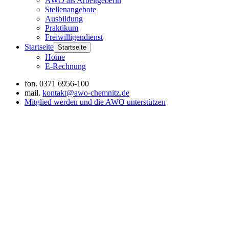
AWO als Arbeitgeberin
Stellenangebote
Ausbildung
Praktikum
Freiwilligendienst
Startseite
Startseite
Home
E-Rechnung
fon.
0371 6956-100
mail.
kontakt@awo-chemnitz.de
Mitglied werden und die AWO unterstützen