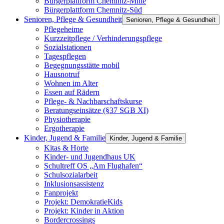
Bürgerplattform Chemnitz-Mitte
Bürgerplattform Chemnitz-Süd
Senioren, Pflege & Gesundheit
Senioren, Pflege & Gesundheit
Pflegeheime
Kurzzeitpflege / Verhinderungspflege
Sozialstationen
Tagespflegen
Begegnungsstätte mobil
Hausnotruf
Wohnen im Alter
Essen auf Rädern
Pflege- & Nachbarschaftskurse
Beratungseinsätze (§37 SGB XI)
Physiotherapie
Ergotherapie
Kinder, Jugend & Familie
Kinder, Jugend & Familie
Kitas & Horte
Kinder- und Jugendhaus UK
Schultreff OS „Am Flughafen“
Schulsozialarbeit
Inklusionsassistenz
Fanprojekt
Projekt: DemokratieKids
Projekt: Kinder in Aktion
Bordercrossings