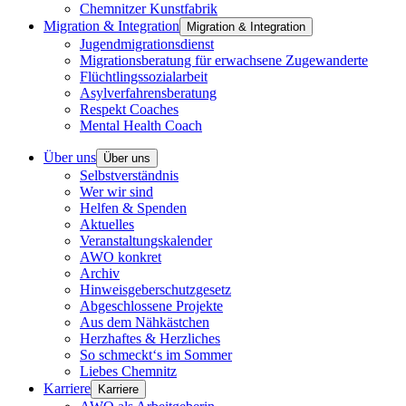
Chemnitzer Kunstfabrik
Migration & Integration
Migration & Integration
Jugendmigrationsdienst
Migrationsberatung für erwachsene Zugewanderte
Flüchtlingssozialarbeit
Asylverfahrensberatung
Respekt Coaches
Mental Health Coach
Über uns
Über uns
Selbstverständnis
Wer wir sind
Helfen & Spenden
Aktuelles
Veranstaltungskalender
AWO konkret
Archiv
Hinweisgeberschutzgesetz
Abgeschlossene Projekte
Aus dem Nähkästchen
Herzhaftes & Herzliches
So schmeckt‘s im Sommer
Liebes Chemnitz
Karriere
Karriere