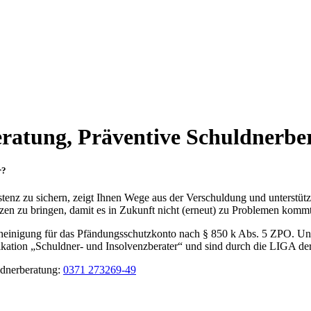
eratung, Präventive Schuldnerbe
r?
tenz zu sichern, zeigt Ihnen Wege aus der Verschuldung und unterstützt
nzen zu bringen, damit es in Zukunft nicht (erneut) zu Problemen kommt
scheinigung für das Pfändungsschutzkonto nach § 850 k Abs. 5 ZPO. Un
fikation „Schuldner- und Insolvenzberater“ und sind durch die LIGA der
ldnerberatung:
0371 273269-49