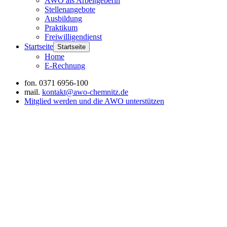
AWO als Arbeitgeberin
Stellenangebote
Ausbildung
Praktikum
Freiwilligendienst
Startseite
Startseite
Home
E-Rechnung
fon.
0371 6956-100
mail.
kontakt@awo-chemnitz.de
Mitglied werden und die AWO unterstützen