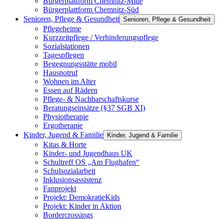
Bürgerplattform Chemnitz-Mitte
Bürgerplattform Chemnitz-Süd
Senioren, Pflege & Gesundheit
Senioren, Pflege & Gesundheit
Pflegeheime
Kurzzeitpflege / Verhinderungspflege
Sozialstationen
Tagespflegen
Begegnungsstätte mobil
Hausnotruf
Wohnen im Alter
Essen auf Rädern
Pflege- & Nachbarschaftskurse
Beratungseinsätze (§37 SGB XI)
Physiotherapie
Ergotherapie
Kinder, Jugend & Familie
Kinder, Jugend & Familie
Kitas & Horte
Kinder- und Jugendhaus UK
Schultreff OS „Am Flughafen“
Schulsozialarbeit
Inklusionsassistenz
Fanprojekt
Projekt: DemokratieKids
Projekt: Kinder in Aktion
Bordercrossings