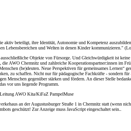
e aktiv beteiligt, ihre Identität, Autonomie und Kompetenz auszubilde
n den Lebensbereichen und Welten in denen Kinder kommunizieren." (Lo
sschließliche Objekte von Fürsorge. Und Gleichwürdigkeit ist keine Fra
, die AWO Chemnitz und zahlreiche Kooperationspartner:innen im Früh
enschen (be)deuten. Neue Perspektiven für gemeinsames Lernen“ gem
 zu schaffen. Nicht nur für pädagogische Fachkräfte - sondern für a
gen Menschen gegenüber stärken und fördern. An dieser Stelle bedanke
 das vor uns liegende Programm.
, Leitung AWO Kita/KiFaZ PampelMuse
werkehaus an der Augustusburger Straße 1 in Chemnitz statt (wenn nic
mbots geschützt! Zur Anzeige muss JavaScript eingeschaltet sein.
.