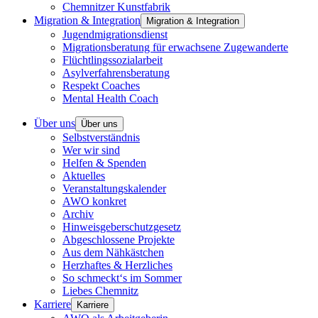
Chemnitzer Kunstfabrik
Migration & Integration
Migration & Integration
Jugendmigrationsdienst
Migrationsberatung für erwachsene Zugewanderte
Flüchtlingssozialarbeit
Asylverfahrensberatung
Respekt Coaches
Mental Health Coach
Über uns
Über uns
Selbstverständnis
Wer wir sind
Helfen & Spenden
Aktuelles
Veranstaltungskalender
AWO konkret
Archiv
Hinweisgeberschutzgesetz
Abgeschlossene Projekte
Aus dem Nähkästchen
Herzhaftes & Herzliches
So schmeckt‘s im Sommer
Liebes Chemnitz
Karriere
Karriere