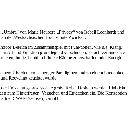
te „Umbra“ von Marie Neubert, „Privacy“ von Isabell Leonhardt und
rg an der Westsächsischen Hochschule Zwickau.
m Indoor-Bereich im Zusammenspiel mit Funktionen, wie u.a. Klang,
d in Art und Funktion grundlegend verschieden, jedoch verbindet sie
kreieren, bunte, lichtdurchflutete Räume zu erschaffen oder Energie
ft zu einem Überdenken bisheriger Paradigmen und zu einem Umdenken
t und Recycling geachtet wurde.
m der Entstehungsprozess eine große Rolle. Deshalb werden Einblicke
laden zum Hinterfragen, Verstehen und Entdecken ein. Die Konzeption
xispartner SWAP (Sachsen) GmbH.