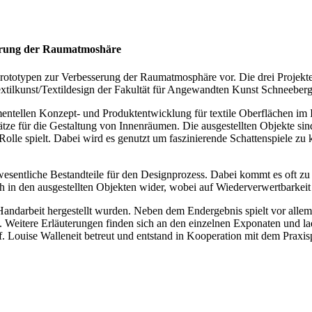
serung der Raumatmoshäre
 Prototypen zur Verbesserung der Raumatmosphäre vor. Die drei Projek
extilkunst/Textildesign der Fakultät für Angewandten Kunst Schneebe
imentellen Konzept- und Produktentwicklung für textile Oberflächen i
tze für die Gestaltung von Innenräumen. Die ausgestellten Objekte sin
olle spielt. Dabei wird es genutzt um faszinierende Schattenspiele zu 
ind wesentliche Bestandteile für den Designprozess. Dabei kommt es o
ch in den ausgestellten Objekten wider, wobei auf Wiederverwertbarkei
 Handarbeit hergestellt wurden. Neben dem Endergebnis spielt vor alle
n. Weitere Erläuterungen finden sich an den einzelnen Exponaten und 
f. Louise Walleneit betreut und entstand in Kooperation mit dem Pra