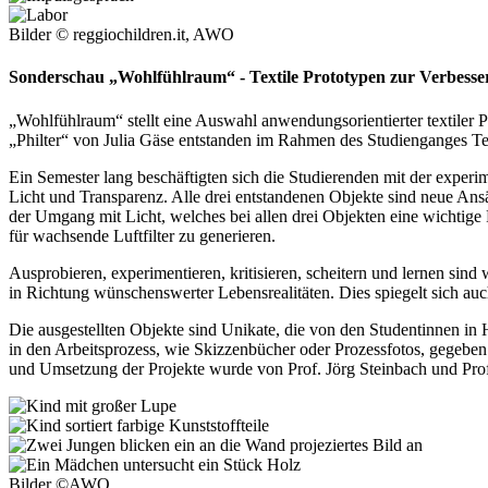
Bilder © reggiochildren.it, AWO
Sonderschau „Wohlfühlraum“ - Textile Prototypen zur Verbes
„Wohlfühlraum“ stellt eine Auswahl anwendungsorientierter textiler
„Philter“ von Julia Gäse entstanden im Rahmen des Studienganges T
Ein Semester lang beschäftigten sich die Studierenden mit der exper
Licht und Transparenz. Alle drei entstandenen Objekte sind neue Ansä
der Umgang mit Licht, welches bei allen drei Objekten eine wichtige R
für wachsende Luftfilter zu generieren.
Ausprobieren, experimentieren, kritisieren, scheitern und lernen s
in Richtung wünschenswerter Lebensrealitäten. Dies spiegelt sich au
Die ausgestellten Objekte sind Unikate, die von den Studentinnen in
in den Arbeitsprozess, wie Skizzenbücher oder Prozessfotos, gegebe
und Umsetzung der Projekte wurde von Prof. Jörg Steinbach und Pro
Bilder ©AWO