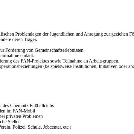
spezifischen Problemlagen der Jugendlichen und Anregung zur gezielten F
ondere deren Träger.
 zur Förderung von Gemeinschaftserlebnissen.
taufnahme einlädt.
blierung des FAN-Projektes sowie Teilnahme an Arbeitsgruppen.
rationsbeziehungen (beispielsweise Institutionen, Initiativen oder a
n des Chemnitz Fußballclubs
elen im FAN-Mobil
 bei privaten Problemen
che Stellen
rein, Polizei, Schule, Jobcenter, etc.)