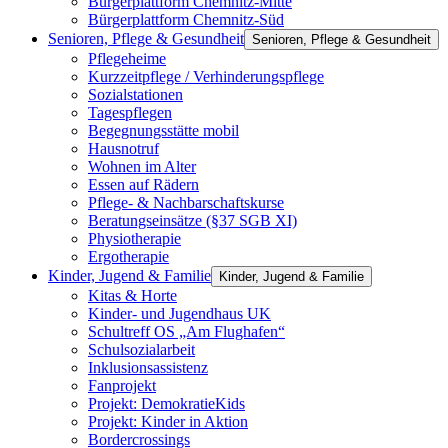
Bürgerplattform Chemnitz-Mitte
Bürgerplattform Chemnitz-Süd
Senioren, Pflege & Gesundheit
Senioren, Pflege & Gesundheit
Pflegeheime
Kurzzeitpflege / Verhinderungspflege
Sozialstationen
Tagespflegen
Begegnungsstätte mobil
Hausnotruf
Wohnen im Alter
Essen auf Rädern
Pflege- & Nachbarschaftskurse
Beratungseinsätze (§37 SGB XI)
Physiotherapie
Ergotherapie
Kinder, Jugend & Familie
Kinder, Jugend & Familie
Kitas & Horte
Kinder- und Jugendhaus UK
Schultreff OS „Am Flughafen“
Schulsozialarbeit
Inklusionsassistenz
Fanprojekt
Projekt: DemokratieKids
Projekt: Kinder in Aktion
Bordercrossings