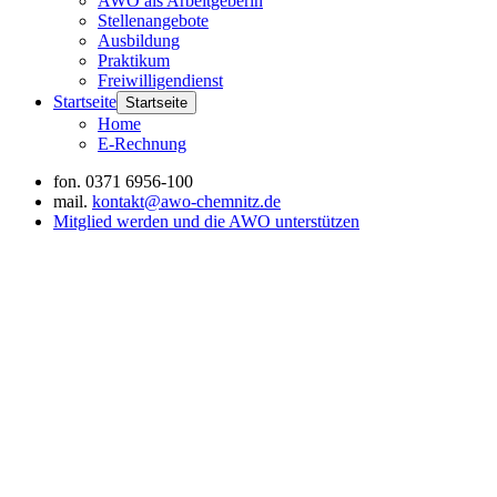
AWO als Arbeitgeberin
Stellenangebote
Ausbildung
Praktikum
Freiwilligendienst
Startseite
Startseite
Home
E-Rechnung
fon.
0371 6956-100
mail.
kontakt@awo-chemnitz.de
Mitglied werden und die AWO unterstützen