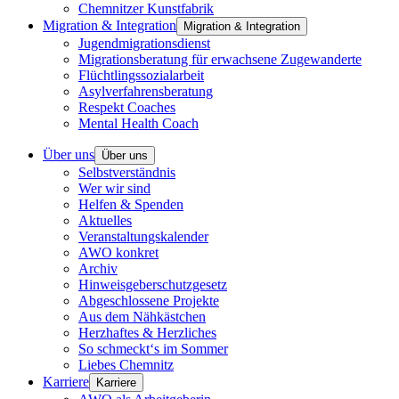
Chemnitzer Kunstfabrik
Migration & Integration
Migration & Integration
Jugendmigrationsdienst
Migrationsberatung für erwachsene Zugewanderte
Flüchtlingssozialarbeit
Asylverfahrensberatung
Respekt Coaches
Mental Health Coach
Über uns
Über uns
Selbstverständnis
Wer wir sind
Helfen & Spenden
Aktuelles
Veranstaltungskalender
AWO konkret
Archiv
Hinweisgeberschutzgesetz
Abgeschlossene Projekte
Aus dem Nähkästchen
Herzhaftes & Herzliches
So schmeckt‘s im Sommer
Liebes Chemnitz
Karriere
Karriere