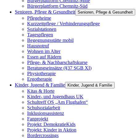
Bürgerplattform Chemnitz-Mitte
Bürgerplattform Chemnitz-Süd
Senioren, Pflege & Gesundheit
Senioren, Pflege & Gesundheit
Pflegeheime
Kurzzeitpflege / Verhinderungspflege
Sozialstationen
Tagespflegen
Begegnungsstätte mobil
Hausnotruf
Wohnen im Alter
Essen auf Rädern
Pflege- & Nachbarschaftskurse
Beratungseinsätze (§37 SGB XI)
Physiotherapie
Ergotherapie
Kinder, Jugend & Familie
Kinder, Jugend & Familie
Kitas & Horte
Kinder- und Jugendhaus UK
Schultreff OS „Am Flughafen“
Schulsozialarbeit
Inklusionsassistenz
Fanprojekt
Projekt: DemokratieKids
Projekt: Kinder in Aktion
Bordercrossings