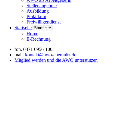
AWO als Arbeitgeberin
Stellenangebote
Ausbildung
Praktikum
Freiwilligendienst
Startseite
Startseite
Home
E-Rechnung
fon.
0371 6956-100
mail.
kontakt@awo-chemnitz.de
Mitglied werden und die AWO unterstützen