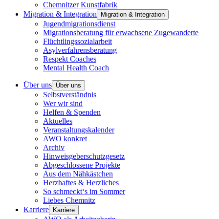
Chemnitzer Kunstfabrik
Migration & Integration
Migration & Integration
Jugendmigrationsdienst
Migrationsberatung für erwachsene Zugewanderte
Flüchtlingssozialarbeit
Asylverfahrensberatung
Respekt Coaches
Mental Health Coach
Über uns
Über uns
Selbstverständnis
Wer wir sind
Helfen & Spenden
Aktuelles
Veranstaltungskalender
AWO konkret
Archiv
Hinweisgeberschutzgesetz
Abgeschlossene Projekte
Aus dem Nähkästchen
Herzhaftes & Herzliches
So schmeckt‘s im Sommer
Liebes Chemnitz
Karriere
Karriere