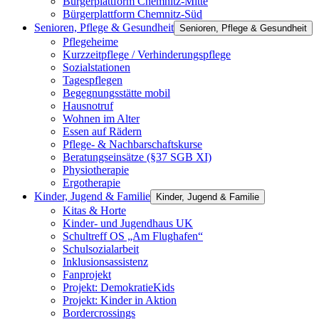
Bürgerplattform Chemnitz-Mitte
Bürgerplattform Chemnitz-Süd
Senioren, Pflege & Gesundheit
Senioren, Pflege & Gesundheit
Pflegeheime
Kurzzeitpflege / Verhinderungspflege
Sozialstationen
Tagespflegen
Begegnungsstätte mobil
Hausnotruf
Wohnen im Alter
Essen auf Rädern
Pflege- & Nachbarschaftskurse
Beratungseinsätze (§37 SGB XI)
Physiotherapie
Ergotherapie
Kinder, Jugend & Familie
Kinder, Jugend & Familie
Kitas & Horte
Kinder- und Jugendhaus UK
Schultreff OS „Am Flughafen“
Schulsozialarbeit
Inklusionsassistenz
Fanprojekt
Projekt: DemokratieKids
Projekt: Kinder in Aktion
Bordercrossings