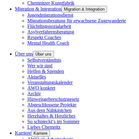
Chemnitzer Kunstfabrik
Migration & Integration
Migration & Integration
Jugendmigrationsdienst
Migrationsberatung für erwachsene Zugewanderte
Flüchtlingssozialarbeit
Asylverfahrensberatung
Respekt Coaches
Mental Health Coach
Über uns
Über uns
Selbstverständnis
Wer wir sind
Helfen & Spenden
Aktuelles
Veranstaltungskalender
AWO konkret
Archiv
Hinweisgeberschutzgesetz
Abgeschlossene Projekte
Aus dem Nähkästchen
Herzhaftes & Herzliches
So schmeckt‘s im Sommer
Liebes Chemnitz
Karriere
Karriere