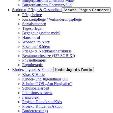
Bürgerplattform Chemnitz-Mitte
Bürgerplattform Chemnitz-Süd
Senioren, Pflege & Gesundheit
Senioren, Pflege & Gesundheit
Pflegeheime
Kurzzeitpflege / Verhinderungspflege
Sozialstationen
Tagespflegen
Begegnungsstätte mobil
Hausnotruf
Wohnen im Alter
Essen auf Rädern
Pflege- & Nachbarschaftskurse
Beratungseinsätze (§37 SGB XI)
Physiotherapie
Ergotherapie
Kinder, Jugend & Familie
Kinder, Jugend & Familie
Kitas & Horte
Kinder- und Jugendhaus UK
Schultreff OS „Am Flughafen“
Schulsozialarbeit
Inklusionsassistenz
Fanprojekt
Projekt: DemokratieKids
Projekt: Kinder in Aktion
Bordercrossings