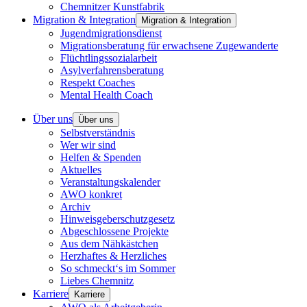
Chemnitzer Kunstfabrik
Migration & Integration
Migration & Integration
Jugendmigrationsdienst
Migrationsberatung für erwachsene Zugewanderte
Flüchtlingssozialarbeit
Asylverfahrensberatung
Respekt Coaches
Mental Health Coach
Über uns
Über uns
Selbstverständnis
Wer wir sind
Helfen & Spenden
Aktuelles
Veranstaltungskalender
AWO konkret
Archiv
Hinweisgeberschutzgesetz
Abgeschlossene Projekte
Aus dem Nähkästchen
Herzhaftes & Herzliches
So schmeckt‘s im Sommer
Liebes Chemnitz
Karriere
Karriere