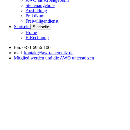
AWO als Arbeitgeberin
Stellenangebote
Ausbildung
Praktikum
Freiwilligendienst
Startseite
Startseite
Home
E-Rechnung
fon.
0371 6956-100
mail.
kontakt@awo-chemnitz.de
Mitglied werden und die AWO unterstützen