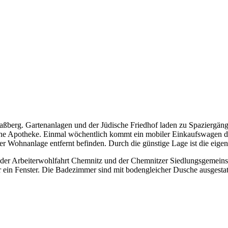
ßberg. Gartenanlagen und der Jüdische Friedhof laden zu Spaziergäng
ne Apotheke. Einmal wöchentlich kommt ein mobiler Einkaufswagen dir
 der Wohnanlage entfernt befinden. Durch die günstige Lage ist die ei
t der Arbeiterwohlfahrt Chemnitz und der Chemnitzer Siedlungsgemein
in Fenster. Die Badezimmer sind mit bodengleicher Dusche ausgestatt